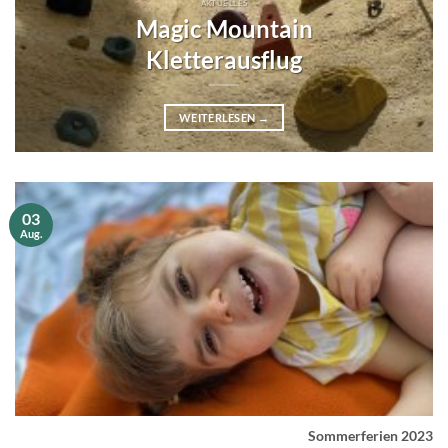
AKTUELLES
Magic Mountain
Kletterausflug
WEITERLESEN
→
03
Aug.
Sommerferien 2023