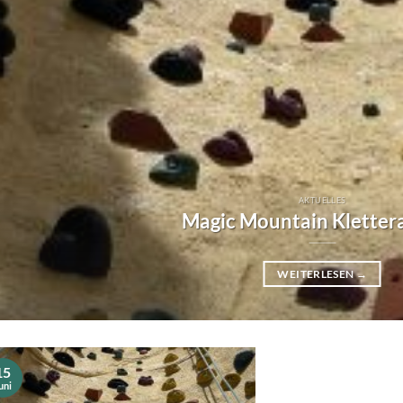
AKTUELLES
Magic Mountain Kletter
WEITERLESEN
→
15
uni