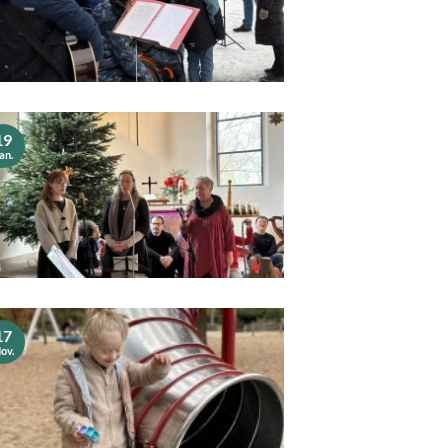
19
an.
17
ov.