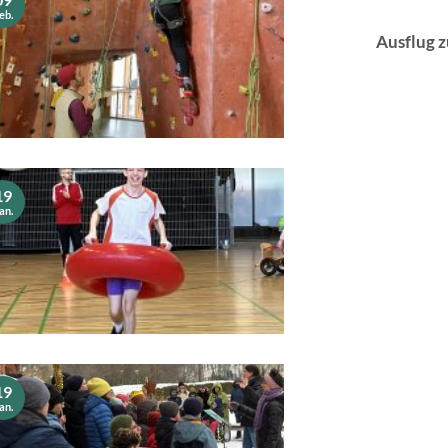
eb.
Ausflug 
19
an.
19
an.