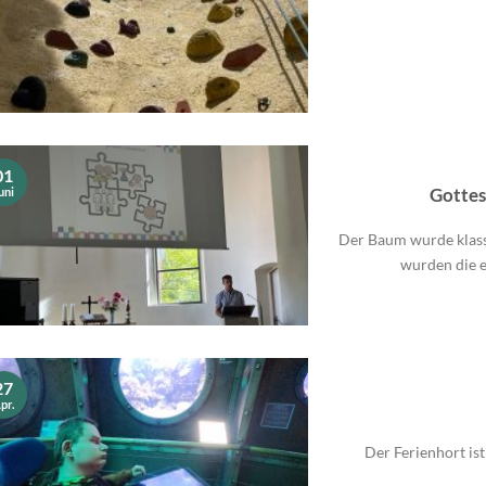
01
uni
Gottes
Der Baum wurde klass
wurden die e
27
pr.
Der Ferienhort ist