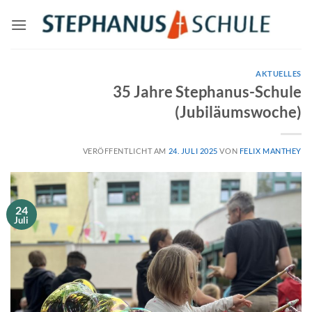
Zum
Inhalt
springen
AKTUELLES
35 Jahre Stephanus-Schule
(Jubiläumswoche)
VERÖFFENTLICHT AM
24. JULI 2025
VON
FELIX MANTHEY
24
Juli